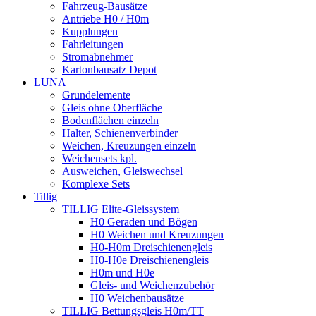
Fahrzeug-Bausätze
Antriebe H0 / H0m
Kupplungen
Fahrleitungen
Stromabnehmer
Kartonbausatz Depot
LUNA
Grundelemente
Gleis ohne Oberfläche
Bodenflächen einzeln
Halter, Schienenverbinder
Weichen, Kreuzungen einzeln
Weichensets kpl.
Ausweichen, Gleiswechsel
Komplexe Sets
Tillig
TILLIG Elite-Gleissystem
H0 Geraden und Bögen
H0 Weichen und Kreuzungen
H0-H0m Dreischienengleis
H0-H0e Dreischienengleis
H0m und H0e
Gleis- und Weichenzubehör
H0 Weichenbausätze
TILLIG Bettungsgleis H0m/TT