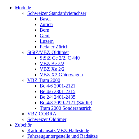
Modelle
Schweizer Standardvierachser
Basel
Zürich
Bern
Genf
Luzern
Pedaler Zürich
StStZ/VBZ-Oldtimer
StStZ Ce 2/2, C 440
VBZ Be 2/2
VBZ Xe 2/2
VBZ X2 Güterwagen
VBZ Tram 2000
Be 4/6 2001-2121
Be 4/6 2301-2315
Be 2/4 2401-2435
Be 4/8 2099-2121 (Sänfte)
Tram 2000 Sonderanstrich
VBZ COBRA
Schweizer Oldtimer
Zubehör
Kartonbausatz VBZ-Haltestelle
Fahrzeuguntergestelle und Radsätze