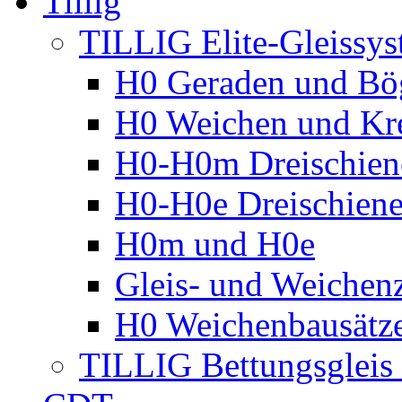
Tillig
TILLIG Elite-Gleissy
H0 Geraden und Bö
H0 Weichen und Kr
H0-H0m Dreischien
H0-H0e Dreischiene
H0m und H0e
Gleis- und Weichen
H0 Weichenbausätz
TILLIG Bettungsglei