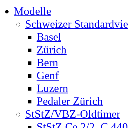
Modelle
Schweizer Standardvie
Basel
Zürich
Bern
Genf
Luzern
Pedaler Zürich
StStZ/VBZ-Oldtimer
StStZ Ce 2/2, C 440