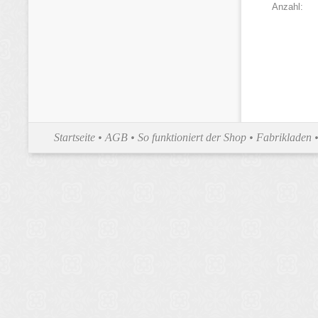
Anzahl:
Startseite
•
AGB
•
So funktioniert der Shop
•
Fabrikladen