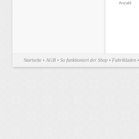
Anzahl:
Startseite
•
AGB
•
So funktioniert der Shop
•
Fabrikladen