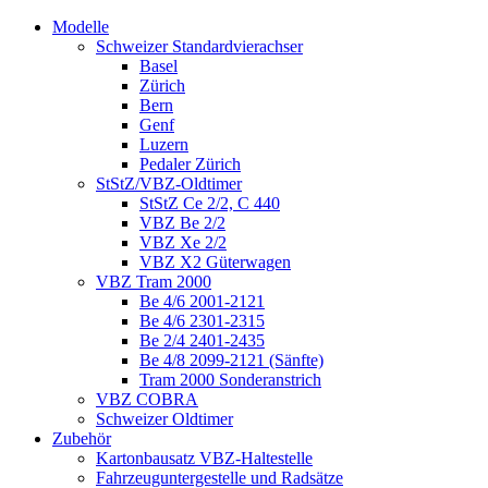
Modelle
Schweizer Standardvierachser
Basel
Zürich
Bern
Genf
Luzern
Pedaler Zürich
StStZ/VBZ-Oldtimer
StStZ Ce 2/2, C 440
VBZ Be 2/2
VBZ Xe 2/2
VBZ X2 Güterwagen
VBZ Tram 2000
Be 4/6 2001-2121
Be 4/6 2301-2315
Be 2/4 2401-2435
Be 4/8 2099-2121 (Sänfte)
Tram 2000 Sonderanstrich
VBZ COBRA
Schweizer Oldtimer
Zubehör
Kartonbausatz VBZ-Haltestelle
Fahrzeuguntergestelle und Radsätze