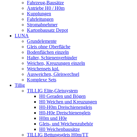
Fahrzeug-Bausätze
Antriebe H0 / H0m
Kupplungen
Fahrleitungen
Stromabnehmer
Kartonbausatz Depot
LUNA
Grundelemente
Gleis ohne Oberfläche
Bodenflächen einzeln
Halter, Schienenverbinder
Weichen, Kreuzungen einzeln
Weichensets kpl.
Ausweichen, Gleiswechsel
Komplexe Sets
Tillig
TILLIG Elite-Gleissystem
H0 Geraden und Bögen
H0 Weichen und Kreuzungen
H0-H0m Dreischienengleis
H0-H0e Dreischienengleis
H0m und H0e
Gleis- und Weichenzubehör
H0 Weichenbausätze
TILLIG Bettungsgleis H0m/TT