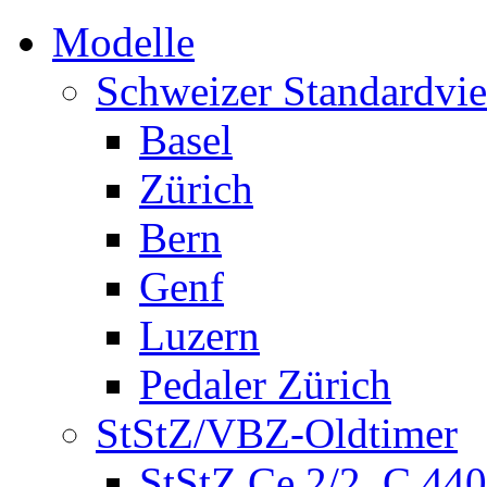
Modelle
Schweizer Standardvie
Basel
Zürich
Bern
Genf
Luzern
Pedaler Zürich
StStZ/VBZ-Oldtimer
StStZ Ce 2/2, C 440