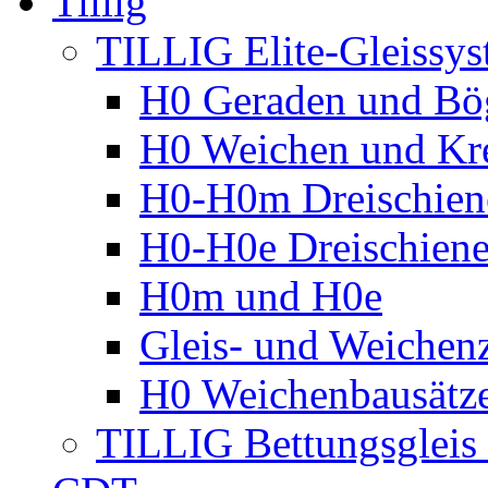
Tillig
TILLIG Elite-Gleissy
H0 Geraden und Bö
H0 Weichen und Kr
H0-H0m Dreischien
H0-H0e Dreischiene
H0m und H0e
Gleis- und Weichen
H0 Weichenbausätz
TILLIG Bettungsglei