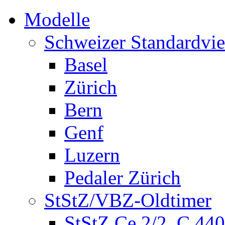
Modelle
Schweizer Standardvie
Basel
Zürich
Bern
Genf
Luzern
Pedaler Zürich
StStZ/VBZ-Oldtimer
StStZ Ce 2/2, C 440