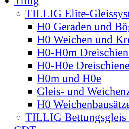
Tillig
TILLIG Elite-Gleissy
H0 Geraden und Bö
H0 Weichen und Kr
H0-H0m Dreischien
H0-H0e Dreischiene
H0m und H0e
Gleis- und Weichen
H0 Weichenbausätz
TILLIG Bettungsglei